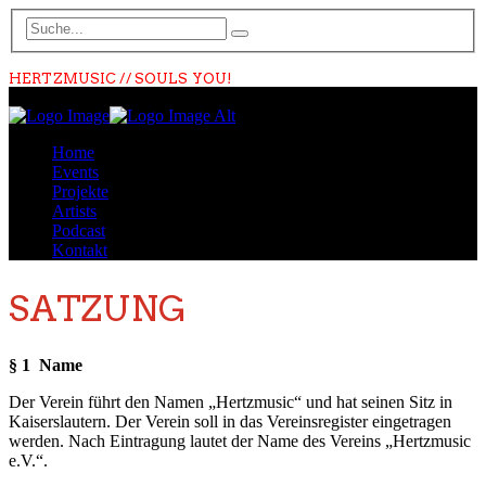
HERTZMUSIC // SOULS YOU!
Home
Events
Projekte
Artists
Podcast
Kontakt
SATZUNG
§ 1 Name
Der Verein führt den Namen „Hertzmusic“ und hat seinen Sitz in
Kaiserslautern. Der Verein soll in das Vereinsregister eingetragen
werden. Nach Eintragung lautet der Name des Vereins „Hertzmusic
e.V.“.