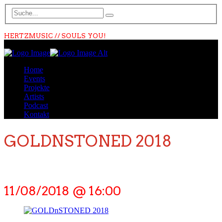
HERTZMUSIC // SOULS YOU!
Home
Events
Projekte
Artists
Podcast
Kontakt
GOLDNSTONED 2018
11/08/2018 @ 16:00