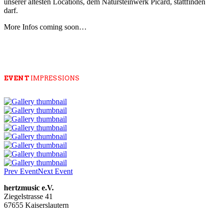
unserer ältesten Locations, dem Natursteinwerk Picard, stattfinden
darf.
More Infos coming soon…
EVENT
IMPRESSIONS
Prev Event
Next Event
hertzmusic e.V.
Ziegelstrasse 41
67655 Kaiserslautern