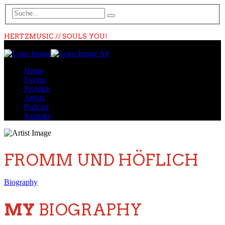
HERTZMUSIC // SOULS YOU!
Home
Events
Projekte
Artists
Podcast
Kontakt
FROMM UND HÖFLICH
Biography
MY
BIOGRAPHY