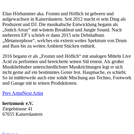
Elias Hörhammer aka. Fromm und Höflich ist geboren und
aufgewachsen in Kaiserslautern. Seit 2012 macht er sein Ding als
Produzent und DJ.
Die musikalische Entwicklung begann als
„Snitch Array“ mit wüstem Breakbeat und Jungle Sound.
Nach
mehreren EP´s schrieb er dann 2015 sein Debütalbum
„Metamorphose“, welches ein extrem weites Spektrum von Drum
and Bass bis zu weiten Ambient Stücken enthielt.
2016 begann er als „Fromm und Höflich“ mit analogen Mitteln Live
Acid zu performen und bereicherte seinen Stil erneut. Als großer
Musikliebhaber unterschiedlichster Musikrichtungen legt er sich
nicht gerne auf ein bestimmtes Genre fest. Hauptsache, es schiebt.
So ist mittlerweile auch eine solide Mischung aus Techno, Footwork
und Garage mit in seinen Produktionen.
Prev Artist
Next Artist
hertzmusic e.V.
Ziegelstrasse 41
67655 Kaiserslautern